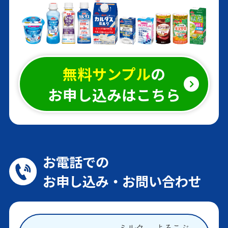
森永の栄養ミルク
無料サンプル
の
充実野菜 緑黄色野菜120g分
お申し込みはこちら
とたっぷり食物繊維
国産玄米仕込み
まろやか黒酢
楽歩習慣
お電話での
グルコサミンプラス
お申し込み・お問い合わせ
森永トリプル 緑茶