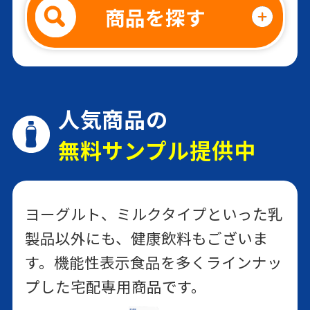
商品を探す
森永カルダスヨーグルト
ドリンクタイプ
カテゴリから探す
森永 記憶対策ヨーグルト
カラダ強くする
人気商品の
お悩みから探す
ヨーグルト
無料サンプル提供中
カラダ強くする
栄養成分から探す
のむヨーグルト
ヨーグルト、ミルクタイプといった乳
製品以外にも、健康飲料もございま
す。機能性表示食品を多くラインナッ
森永カルダスミルク 450ml
プした宅配専用商品です。