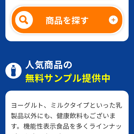
商品を探す
森永カルダスヨーグルト
ドリンクタイプ
カテゴリから探す
森永 記憶対策ヨーグルト
カラダ強くする
人気商品の
お悩みから探す
ヨーグルト
無料サンプル提供中
カラダ強くする
栄養成分から探す
のむヨーグルト
ヨーグルト、ミルクタイプといった乳
製品以外にも、健康飲料もございま
す。機能性表示食品を多くラインナッ
森永カルダスミルク 450ml