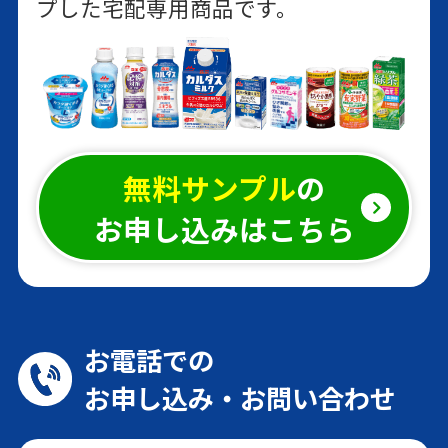
プした宅配専用商品です。
森永の栄養ミルク
無料サンプル
の
充実野菜 緑黄色野菜120g分
お申し込みはこちら
とたっぷり食物繊維
国産玄米仕込み
まろやか黒酢
楽歩習慣
お電話での
グルコサミンプラス
お申し込み・お問い合わせ
森永トリプル 緑茶