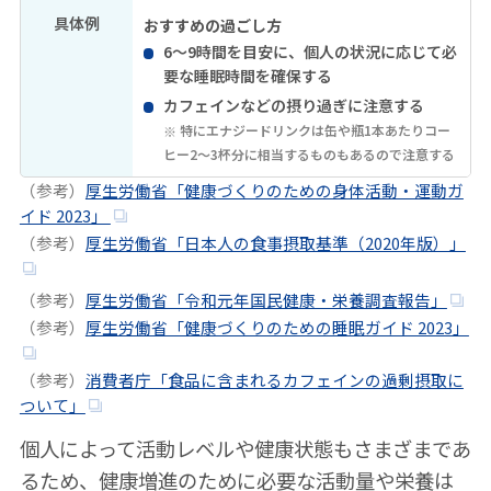
具体例
おすすめの過ごし方
6～9時間を目安に、個人の状況に応じて必
要な睡眠時間を確保する
カフェインなどの摂り過ぎに注意する
特にエナジードリンクは缶や瓶1本あたりコー
ヒー2～3杯分に相当するものもあるので注意する
（参考）
厚生労働省「健康づくりのための身体活動・運動ガ
イド 2023」
（参考）
厚生労働省「日本人の食事摂取基準（2020年版）」
（参考）
厚生労働省「令和元年国民健康・栄養調査報告」
（参考）
厚生労働省「健康づくりのための睡眠ガイド 2023」
（参考）
消費者庁「食品に含まれるカフェインの過剰摂取に
ついて」
個人によって活動レベルや健康状態もさまざまであ
るため、健康増進のために必要な活動量や栄養は