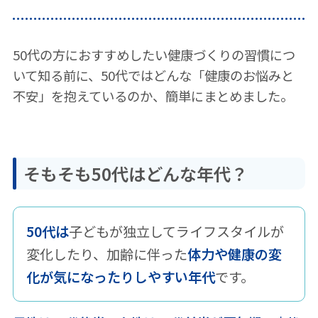
「不安」
2.50代の方におすすめしたい「健
50代の方におすすめしたい健康づくりの習慣につ
いて知る前に、50代ではどんな「健康のお悩みと
康づくりの習慣」 一覧
不安」を抱えているのか、簡単にまとめました。
【運動面】50代の方におすすめした
い「健康づくりの習慣」
そもそも50代はどんな年代？
【食事面】50代の方におすすめした
い「健康づくりの習慣」
【睡眠面】50代の方におすすめした
50代は
子どもが独立してライフスタイルが
い「健康づくりの習慣」
変化したり、加齢に伴った
体力や健康の変
化が気になったりしやすい年代
です。