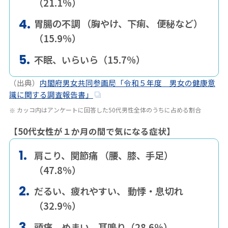
（21.1%）
胃腸の不調 （胸やけ、下痢、 便秘など）
（15.9%）
不眠、いらいら（15.7%）
（出典）
内閣府男女共同参画局「令和５年度 男女の健康意
識に関する調査報告書」
カッコ内はアンケートに回答した50代男性全体のうちに占める割合
【50代女性が１か月の間で気になる症状】
肩こり、関節痛 （腰、膝、手足）
（47.8%）
だるい、疲れやすい、 動悸・息切れ
（32.9%）
頭痛、めまい、耳鳴り（28.6%）