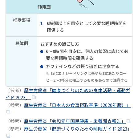
睡眠面
推奨事項
6時間以上を目安として必要な睡眠時間を
確保する
具体例
おすすめの過ごし方
6～9時間を目安に、個人の状況に応じて必
要な睡眠時間を確保する
カフェインなどの摂り過ぎに注意する
特にエナジードリンクは缶や瓶1本あたりコー
ヒー2～3杯分に相当するものもあるので注意する
（参考）
厚生労働省「健康づくりのための身体活動・運動ガ
イド 2023」
（参考）
厚生労働省「日本人の食事摂取基準（2020年版）」
（参考）
厚生労働省「令和元年国民健康・栄養調査報告」
（参考）
厚生労働省「健康づくりのための睡眠ガイド 2023」