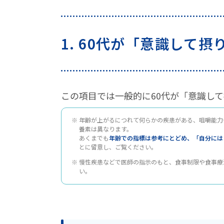
【男性版】60代が意識して
1. 60代が「意識して
【女性版】60代が意識して
ずばり！60代が特に気にし
この項目では一般的に60代が「意識し
2.【栄養素別】効率よく、
年齢が上がるにつれて何らかの疾患がある、咀嚼能力
60代がカルシウムを効率よ
養素は異なります。
あくまでも
年齢での指標は参考にとどめ、「自分には
60代が食物繊維を効率よく
とに留意し、ご覧ください。
慢性疾患などで医師の指示のもと、食事制限や食事療
60代がビタミンAを効率よ
い。
60代がビタミンDを効率よ