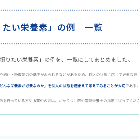
摂りたい1日の栄養素の例＆エネルギー量
摂りたい栄養素」の例 一覧
摂りたい1日の栄養素の例＆エネルギー量
たい栄養素は「カルシウム」
て摂りたい栄養素」の例を、一覧にしてまとめました。
栄養を摂る方法
や消化・吸収能力の低下がみられるなどがあるため、個人の状態に応じて必要な栄
く摂る方法
どんな栄養素が必要なのか」を個人の状態を踏まえて考えてみることが大切
である
摂る方法
法を行っている方や服薬中の方は、かかりつけ医や管理栄養士の指示に従ってくだ
く摂る方法
く摂る方法