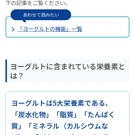
下の記事をご覧ください。
4.ヨーグルトはどのように作って
あわせて読みたい
いるの？
「ヨーグルトの機能」一覧
殺菌について
種菌（スターター）とは？
ヨーグルトに含まれている栄養素と
5. ヨーグルトの歴史
は？
ヨーグルトの歴史（世界編）
ヨーグルトの歴史（日本編）
ヨーグルトは5大栄養素である、
「炭水化物」「脂質」「たんぱく
質」「ミネラル（カルシウムな