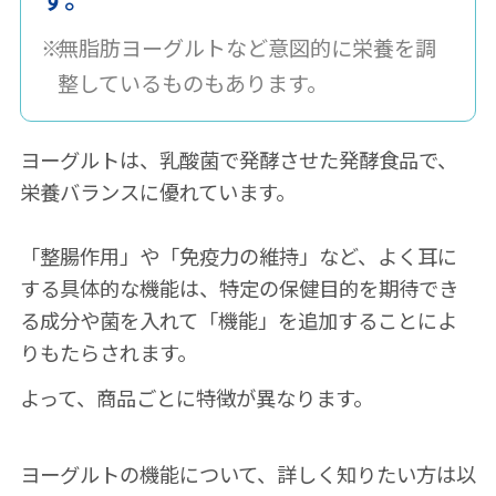
い」食品なの？
無脂肪ヨーグルトなど意図的に栄養を調
整しているものもあります。
2. ヨーグルトに含まれている5大
栄養素とは？
ヨーグルトは、乳酸菌で発酵させた発酵食品で、
ヨーグルトには5大栄養素が入ってい
栄養バランスに優れています。
る！
「整腸作用」や「免疫力の維持」など、よく耳に
ヨーグルトは「体をつくる」！
する具体的な機能は、特定の保健目的を期待でき
る成分や菌を入れて「機能」を追加することによ
3. ヨーグルトにはどんな種類があ
りもたらされます。
るの？
よって、商品ごとに特徴が異なります。
ドリンクタイプ（飲む）ヨーグルトと
食べるヨーグルト、どっちがよい？
ヨーグルトの機能について、詳しく知りたい方は以