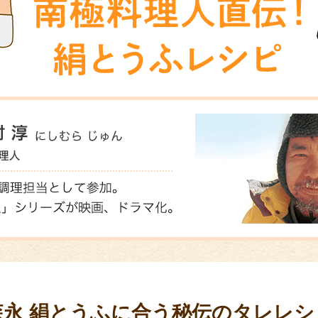
森永 絹とうふに合う
秘伝のタレレシ