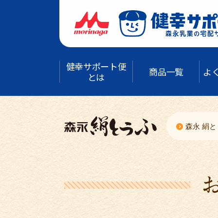
健幸サポート便
商品一覧
よ
とは
森永 絹