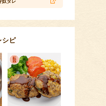
冷奴ダレ
レシピ