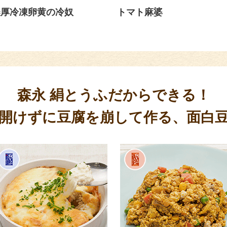
濃厚冷凍卵黄の冷奴
トマト麻婆
森永 絹とうふだからできる！
開けずに豆腐を崩して作る、面白