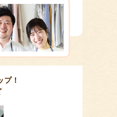
ップ！
ピ