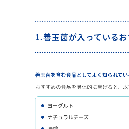
1.善玉菌が入っているおす
「プロバイオティクス」と
1.善玉菌が入っている
2.善玉菌を効率的に増やす
コツ①：「善玉菌と相性の
コツ②：空腹時を避けて食
善玉菌を含む食品としてよく知られてい
コツ③：毎日コツコツ、習
おすすめの食品を具体的に挙げると、以
ヨーグルト
ナチュラルチーズ
味噌