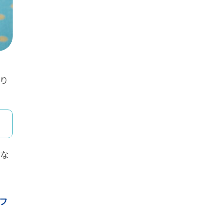
り
ちな
フ