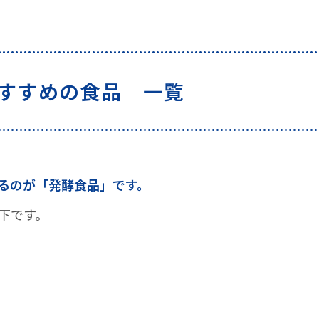
すめの食品 一覧
は？
おすすめの食品 一覧
3つのコツ
よい成分」が含まれている食品と一緒に食べる！
べる！
るのが「発酵食品」です。
慣的に食べる！
下です。